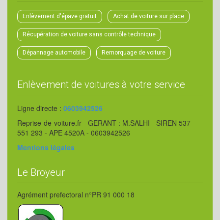
Enlèvement d'épave gratuit
Achat de voiture sur place
Récupération de voiture sans contrôle technique
Dépannage automobile
Remorquage de voiture
Enlèvement de voitures à votre service
Ligne directe :
0603942526
Reprise-de-voiture.fr - GERANT : M.SALHI - SIREN 537
551 293 - APE 4520A - 0603942526
Mentions légales
Le Broyeur
Agrément prefectoral n°PR 91 000 18