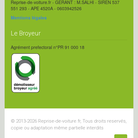
Reprise-de-voiture.fr - GERANT : M.SALHI - SIREN 537
551 293 - APE 4520A - 0603942526
Mentions légales
Le Broyeur
Agrément prefectoral n°PR 91 000 18
© 2013-2026 Reprise-de-voiture.fr, Tous droits reservés,
copie ou adaptation même partielle interdits