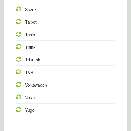
Suzuki
Talbot
Tesla
Think
Triumph
TVR
Volkswagen
Volvo
Yugo