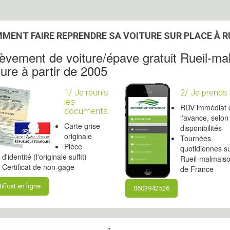
MENT FAIRE REPRENDRE SA VOITURE SUR PLACE À 
èvement de voiture/épave gratuit Rueil-ma
ture à partir de 2005
1/ Je réunis
2/ Je prends
les
RDV immédiat 
documents
l'avance, selon
Carte grise
disponibilités
originale
Tournées
Pièce
quotidiennes s
d'identité (l'originale suffit)
Rueil-malmaison
Certificat de non-gage
de France
tificat en ligne
0603942526