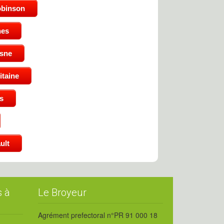
obinson
nes
isne
taine
s
ult
s à
Le Broyeur
Agrément prefectoral n°PR 91 000 18