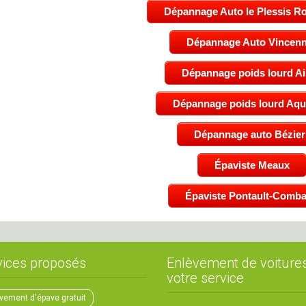
Dépannage Auto le Plessis R
Dépannage Auto Vincen
Dépannage poids lourd A
Dépannage poids lourd Aqui
Dépannage auto Bézier
Épaviste Meaux
Épaviste Pontault-Comba
vices proposés
Enlèvement de voiture
votre service
vement d'épave gratuit