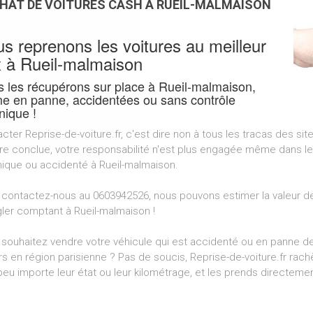
HAT DE VOITURES CASH À RUEIL-MALMAISON
s reprenons les voitures au meilleur
x à Rueil-malmaison
 les récupérons sur place à Rueil-malmaison,
 en panne, accidentées ou sans contrôle
nique !
cter Reprise-de-voiture.fr, c'est dire non à tous les tracas des sit
aire conclue, votre responsabilité n'est plus engagée même dans le
ique ou accidenté à Rueil-malmaison.
 contactez-nous au 0603942526, nous pouvons estimer la valeur de
gler comptant à Rueil-malmaison !
souhaitez vendre votre véhicule qui est accidenté ou en panne de
urs en région parisienne ? Pas de soucis, Reprise-de-voiture.fr rac
 peu importe leur état ou leur kilométrage, et les prends directe