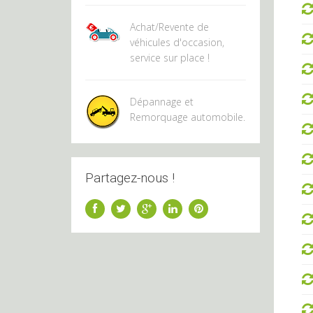
Achat/Revente de
véhicules d'occasion,
service sur place !
Dépannage et
Remorquage automobile.
Partagez-nous !