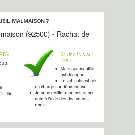
RUEIL-MALMAISON ?
lmaison (92500) - Rachat de
 RDV
3/ Une fois sur
place
ou à
Ma responsabilité
est dégagée
Le véhicule est pris
en charge sur dépanneuse
ur
Je peux résilier mon assurance
 - Île
auto à l'aide des documents
remis