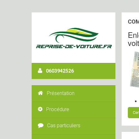
COM
Enl
voi
0603942526
Présentation
Procédure
Cer
Cas particuliers