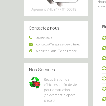
Nous 
autre
R
Contactez-nous !
0603942526
contact (AT) reprise-de-voiture.fr
Mobilité : Paris - Île de France
Nos Services
Récupération de
véhicules en fin de vie
pour destruction
(enlèvement d'épave
gratuit)