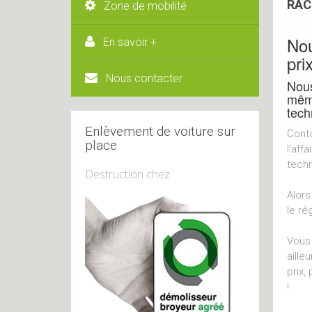
RAC
Zone de mobilité
Nou
En savoir +
pri
Nous contacter
Nous
même
tech
Enlèvement de voiture sur
Conta
place
l'aff
techn
Destruction chez
Alors
le ré
Vous 
aille
prix,
!