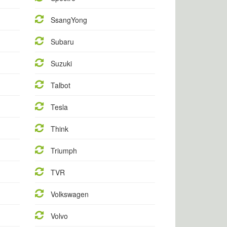
SsangYong
Subaru
Suzuki
Talbot
Tesla
Think
Triumph
TVR
Volkswagen
Volvo