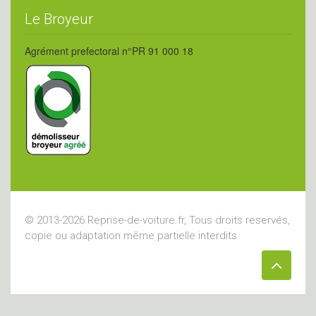
Le Broyeur
Agrément prefectoral n°PR 91 000 18
© 2013-2026 Reprise-de-voiture.fr, Tous droits reservés,
copie ou adaptation même partielle interdits