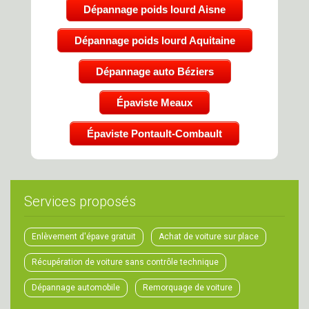
Dépannage poids lourd Aisne
Dépannage poids lourd Aquitaine
Dépannage auto Béziers
Épaviste Meaux
Épaviste Pontault-Combault
Services proposés
Enlèvement d'épave gratuit
Achat de voiture sur place
Récupération de voiture sans contrôle technique
Dépannage automobile
Remorquage de voiture