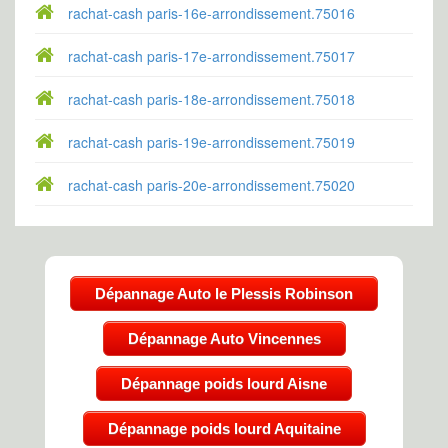
rachat-cash paris-16e-arrondissement.75016
rachat-cash paris-17e-arrondissement.75017
rachat-cash paris-18e-arrondissement.75018
rachat-cash paris-19e-arrondissement.75019
rachat-cash paris-20e-arrondissement.75020
Dépannage Auto le Plessis Robinson
Dépannage Auto Vincennes
Dépannage poids lourd Aisne
Dépannage poids lourd Aquitaine