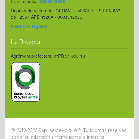
Ligne directe :
0603942526
Reprise-de-voiture.fr - GERANT : M.SALHI - SIREN 537
551 293 - APE 4520A - 0603942526
Mentions légales
Le Broyeur
Agrément prefectoral n°PR 91 000 18
© 2013-2026 Reprise-de-voiture.fr, Tous droits reservés,
copie ou adaptation même partielle interdits