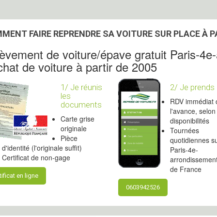
MENT FAIRE REPRENDRE SA VOITURE SUR PLACE À 
èvement de voiture/épave gratuit Paris-4e
hat de voiture à partir de 2005
1/ Je réunis
2/ Je prends
les
RDV immédiat 
documents
l'avance, selon
Carte grise
disponibilités
originale
Tournées
Pièce
quotidiennes s
d'identité (l'originale suffit)
Paris-4e-
Certificat de non-gage
arrondissement 
de France
tificat en ligne
0603942526