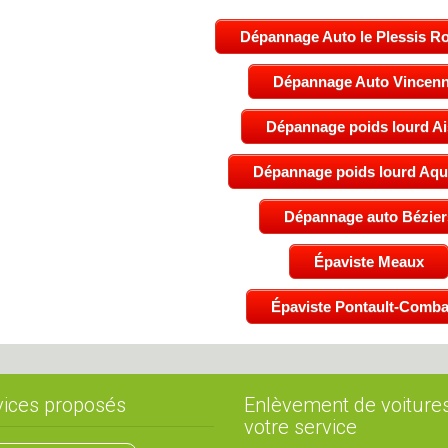
Dépannage Auto le Plessis R
Dépannage Auto Vincen
Dépannage poids lourd A
Dépannage poids lourd Aqui
Dépannage auto Bézier
Épaviste Meaux
Épaviste Pontault-Comba
vices proposés
Enlèvement de voiture
votre service