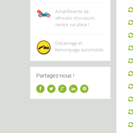
Achat/Revente de
véhicules d'occasion,
service sur place !
Dépannage et
Remorquage automobile.
Partagez-nous !