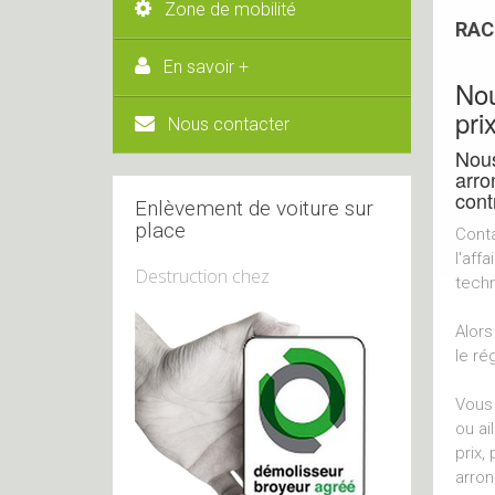
Zone de mobilité
RAC
En savoir +
Nou
pri
Nous contacter
Nous
arro
cont
Enlèvement de voiture sur
place
Conta
l'aff
Destruction chez
techn
Alors
le ré
Vous 
ou ai
prix,
arron