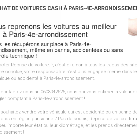
HAT DE VOITURES CASH À PARIS-4E-ARRONDISSEM
s reprenons les voitures au meilleur
x à Paris-4e-arrondissement
 les récupérons sur place à Paris-4e-
ndissement, même en panne, accidentées ou sans
rôle technique !
cter Reprise-de-voiture.fr, c'est dire non à tous les tracas des sit
aire conclue, votre responsabilité n'est plus engagée même dans le
ique ou accidenté à Paris-4e-arrondissement.
 contactez-nous au 0603942526, nous pouvons estimer la valeur de
gler comptant à Paris-4e-arrondissement !
souhaitez vendre votre véhicule qui est accidenté ou en panne de
lleurs en région parisienne ? Pas de soucis, Reprise-de-voiture.fr 
 peu importe leur état ou leur kilométrage, et les prends directem
dissement !