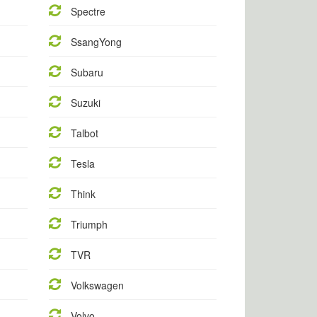
Spectre
SsangYong
Subaru
Suzuki
Talbot
Tesla
Think
Triumph
TVR
Volkswagen
Volvo