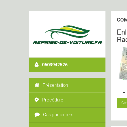
COM
Enl
Rac
0603942526
Présentation
Procédure
Cer
Cas particuliers