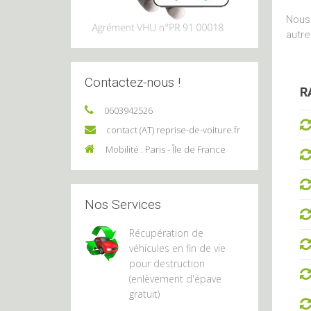
Nous 
autre
Contactez-nous !
R
0603942526
contact (AT) reprise-de-voiture.fr
Mobilité : Paris - Île de France
Nos Services
Récupération de
véhicules en fin de vie
pour destruction
(enlèvement d'épave
gratuit)