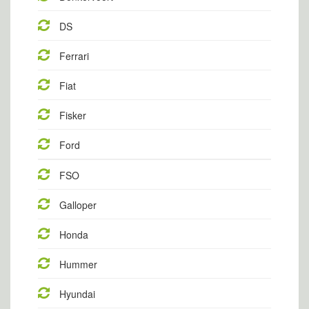
DS
Ferrari
Fiat
Fisker
Ford
FSO
Galloper
Honda
Hummer
Hyundai