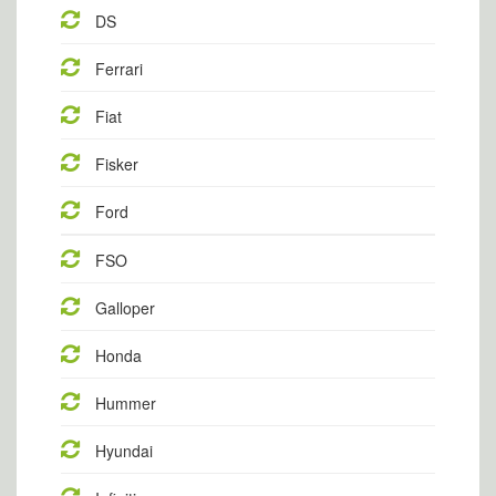
DS
Ferrari
Fiat
Fisker
Ford
FSO
Galloper
Honda
Hummer
Hyundai