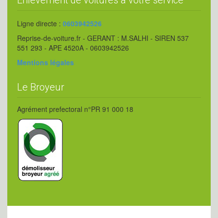
Enlèvement de voitures à votre service
Ligne directe :
0603942526
Reprise-de-voiture.fr - GERANT : M.SALHI - SIREN 537
551 293 - APE 4520A - 0603942526
Mentions légales
Le Broyeur
Agrément prefectoral n°PR 91 000 18