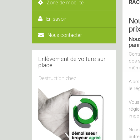
RAC
Zone de mobilité
Nou
En savoir +
pri
Nous contacter
Nous
pann
Conta
Enlèvement de voiture sur
des s
place
même 
Destruction chez
Alors
le ré
Vous 
régio
impor
Nous 
autre