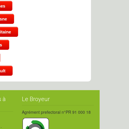
nes
isne
taine
s
ult
s à
Le Broyeur
Agrément prefectoral n°PR 91 000 18
: