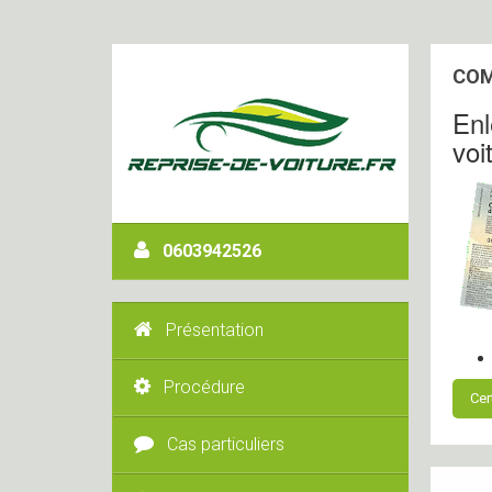
COM
Enl
voi
0603942526
Présentation
Procédure
Cer
Cas particuliers