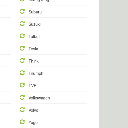
Subaru
Suzuki
Talbot
Tesla
Think
Triumph
TVR
Volkswagen
Volvo
Yugo