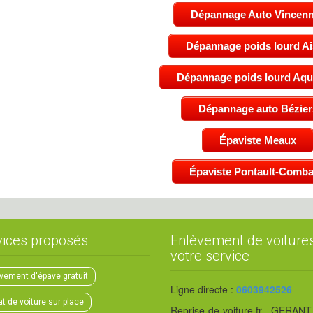
Dépannage Auto Vincen
Dépannage poids lourd A
Dépannage poids lourd Aqui
Dépannage auto Bézier
Épaviste Meaux
Épaviste Pontault-Comba
vices proposés
Enlèvement de voiture
votre service
vement d'épave gratuit
Ligne directe :
0603942526
t de voiture sur place
Reprise-de-voiture.fr - GERANT 