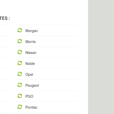
ES :
Morgan
Morris
Nissan
Noble
Opel
Peugeot
PGO
Pontiac