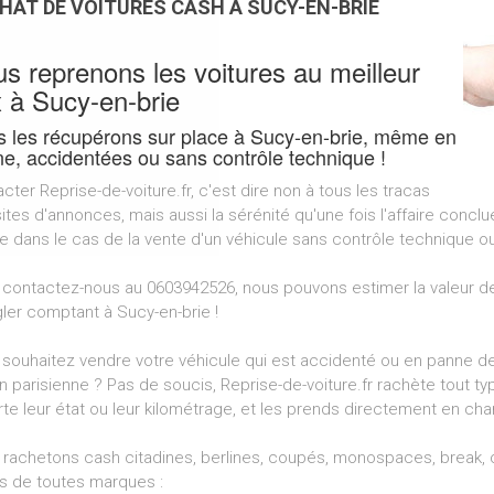
HAT DE VOITURES CASH À SUCY-EN-BRIE
s reprenons les voitures au meilleur
x à Sucy-en-brie
 les récupérons sur place à Sucy-en-brie, même en
e, accidentées ou sans contrôle technique !
cter Reprise-de-voiture.fr, c'est dire non à tous les tracas
ites d'annonces, mais aussi la sérénité qu'une fois l'affaire concl
dans le cas de la vente d'un véhicule sans contrôle technique ou
 contactez-nous au 0603942526, nous pouvons estimer la valeur de
gler comptant à Sucy-en-brie !
souhaitez vendre votre véhicule qui est accidenté ou en panne dep
n parisienne ? Pas de soucis, Reprise-de-voiture.fr rachète tout ty
te leur état ou leur kilométrage, et les prends directement en ch
rachetons cash citadines, berlines, coupés, monospaces, break, cr
s de toutes marques :