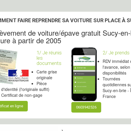
MENT FAIRE REPRENDRE SA VOITURE SUR PLACE À SU
èvement de voiture/épave gratuit Sucy-en-
ture à partir de 2005
1/ Je réunis
2/ Je prends
les
RDV immédiat 
documents
l'avance, selon
Carte grise
disponibilités
originale
Tournées
Pièce
quotidiennes s
d'identité (l'originale suffit)
Sucy-en-brie - 
Certificat de non-gage
France
tificat en ligne
0603942526