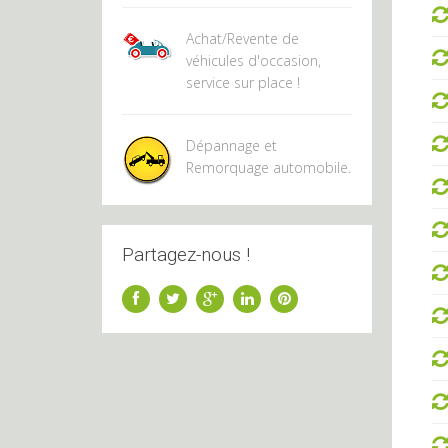
Achat/Revente de
véhicules d'occasion,
service sur place !
Dépannage et
Remorquage automobile.
Partagez-nous !