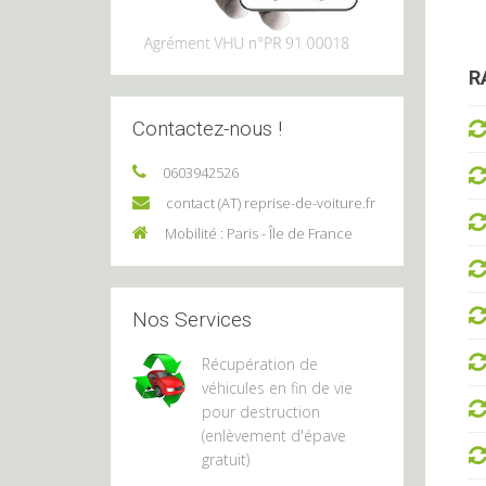
R
Contactez-nous !
0603942526
contact (AT) reprise-de-voiture.fr
Mobilité : Paris - Île de France
Nos Services
Récupération de
véhicules en fin de vie
pour destruction
(enlèvement d'épave
gratuit)