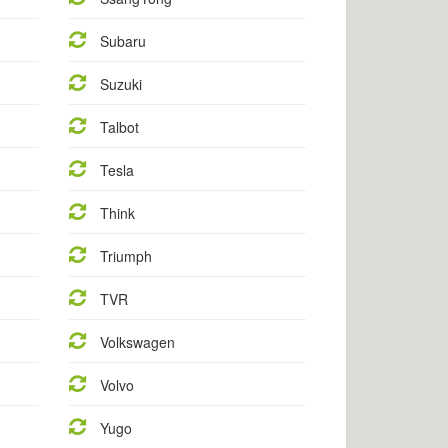
Subaru
Suzuki
Talbot
Tesla
Think
Triumph
TVR
Volkswagen
Volvo
Yugo