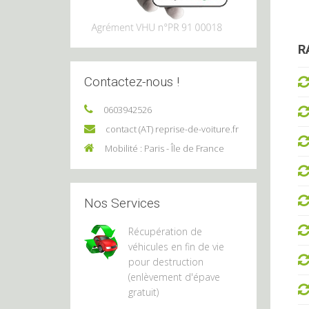
R
Contactez-nous !
0603942526
contact (AT) reprise-de-voiture.fr
Mobilité : Paris - Île de France
Nos Services
Récupération de
véhicules en fin de vie
pour destruction
(enlèvement d'épave
gratuit)