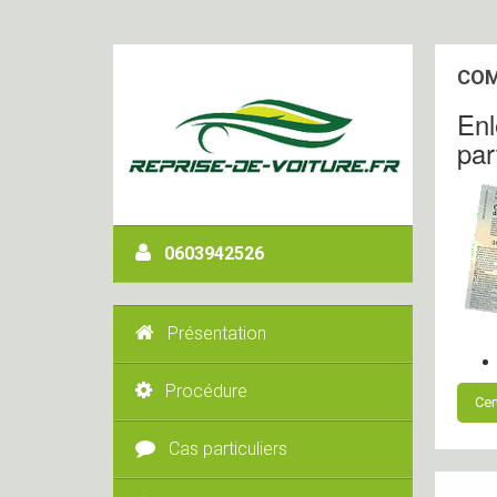
COM
Enl
par
0603942526
Présentation
Procédure
Cer
Cas particuliers