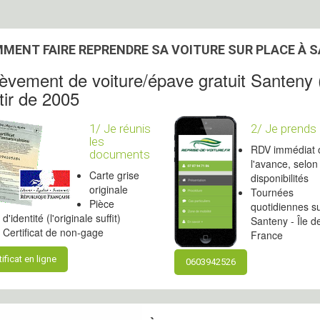
MENT FAIRE REPRENDRE SA VOITURE SUR PLACE À 
èvement de voiture/épave gratuit Santeny 
tir de 2005
1/ Je réunis
2/ Je prends
les
RDV immédiat 
documents
l'avance, selon
Carte grise
disponibilités
originale
Tournées
Pièce
quotidiennes s
d'identité (l'originale suffit)
Santeny - Île d
Certificat de non-gage
France
tificat en ligne
0603942526