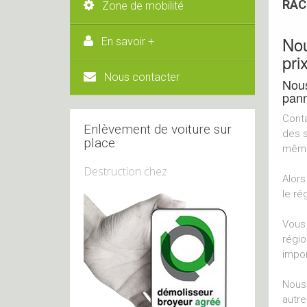
RAC
Zone de mobilité
Nou
En savoir +
pri
Nous contacter
Nous
pann
Conta
Enlèvement de voiture sur
des s
place
même 
Destruction chez
Alors
le ré
Vous 
régio
impor
Nous 
autre