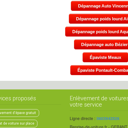
Dépannage Auto Vincen
Dépannage poids lourd A
Dépannage poids lourd Aqui
Dépannage auto Bézier
Épaviste Meaux
Épaviste Pontault-Comba
vices proposés
Enlèvement de voiture
votre service
vement d'épave gratuit
Ligne directe :
0603942526
t de voiture sur place
Reprise-de-voiture.fr - GERANT 