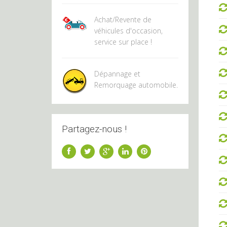
Achat/Revente de
véhicules d'occasion,
service sur place !
Dépannage et
Remorquage automobile.
Partagez-nous !