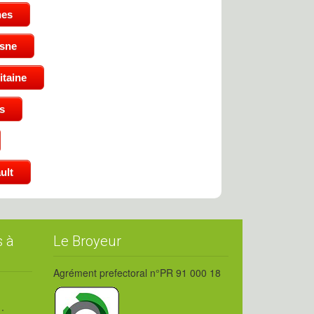
nes
isne
taine
s
ult
s à
Le Broyeur
Agrément prefectoral n°PR 91 000 18
: