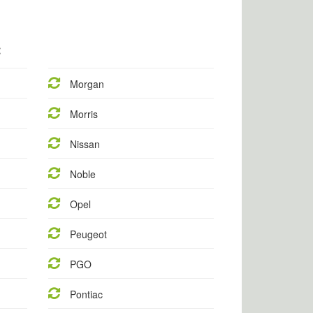
:
Morgan
Morris
Nissan
Noble
Opel
Peugeot
PGO
Pontiac