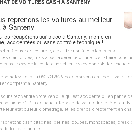
HAT DE VOITURES CASH À SANTENY
s reprenons les voitures au meilleur
x à Santeny
 les récupérons sur place à Santeny, même en
e, accidentées ou sans contrôle technique !
cter Reprise-de-voiture.fr, c'est dire non à tous les tracas
ites d'annonces, mais aussi la sérénité qu'une fois l'affaire concl
dans le cas de la vente d'un véhicule sans contrôle technique o
 contactez-nous au 0603942526, nous pouvons estimer la valeur de
gler comptant à Santeny !
souhaitez vendre votre véhicule qui est accidenté ou en panne dep
n parisienne ? Pas de soucis, Reprise-de-voiture.fr rachète tout ty
te leur état ou leur kilométrage, et les prends directement en ch
rachetons cash citadines, berlines, coupés, monospaces, break, cr
s de toutes marques :