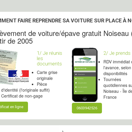
MENT FAIRE REPRENDRE SA VOITURE SUR PLACE À N
èvement de voiture/épave gratuit Noiseau 
tir de 2005
1/ Je réunis
2/ Je prends
les
RDV immédiat 
documents
l'avance, selon
Carte grise
disponibilités
originale
Tournées
Pièce
quotidiennes s
d'identité (l'originale suffit)
Noiseau - Île d
Certificat de non-gage
France
tificat en ligne
0603942526