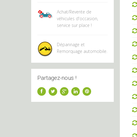
Achat/Revente de
véhicules d'occasion,
service sur place !
Dépannage et
Remorquage automobile.
Partagez-nous !