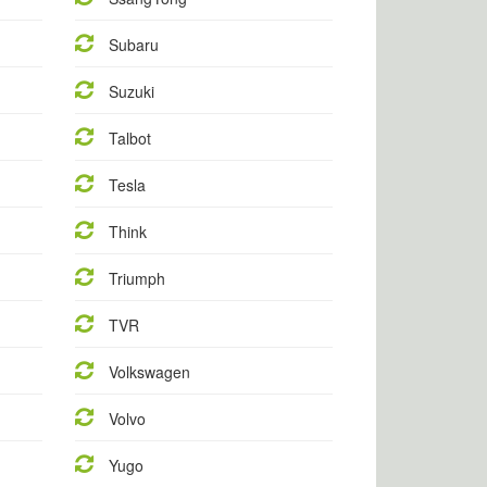
Subaru
Suzuki
Talbot
Tesla
Think
Triumph
TVR
Volkswagen
Volvo
Yugo