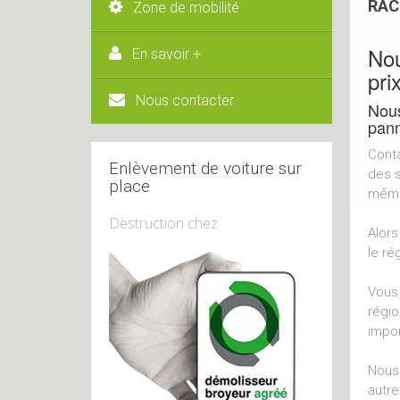
RAC
Zone de mobilité
Nou
En savoir +
pri
Nous contacter
Nous
pann
Conta
Enlèvement de voiture sur
des s
place
même 
Destruction chez
Alors
le ré
Vous 
régio
impor
Nous 
autre