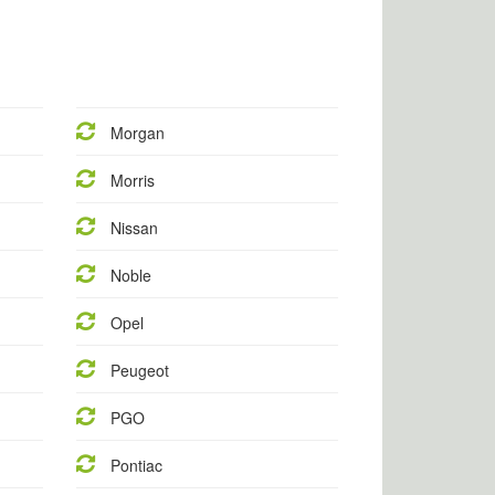
Morgan
Morris
Nissan
Noble
Opel
Peugeot
PGO
Pontiac