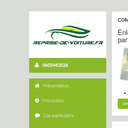
COM
Enl
par
0603942526
Présentation
Procédure
Cer
Cas particuliers