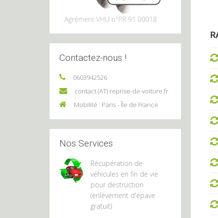
R
Contactez-nous !
0603942526
contact (AT) reprise-de-voiture.fr
Mobilité : Paris - Île de France
Nos Services
Récupération de
véhicules en fin de vie
pour destruction
(enlèvement d'épave
gratuit)