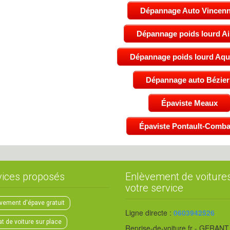
Dépannage Auto Vincen
Dépannage poids lourd A
Dépannage poids lourd Aqui
Dépannage auto Bézier
Épaviste Meaux
Épaviste Pontault-Comba
vices proposés
Enlèvement de voiture
votre service
vement d'épave gratuit
Ligne directe :
0603942526
t de voiture sur place
Reprise-de-voiture.fr - GERANT 