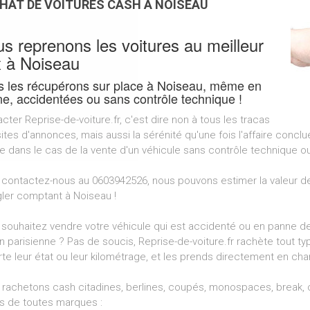
HAT DE VOITURES CASH À NOISEAU
s reprenons les voitures au meilleur
x à Noiseau
 les récupérons sur place à Noiseau, même en
e, accidentées ou sans contrôle technique !
cter Reprise-de-voiture.fr, c'est dire non à tous les tracas
ites d'annonces, mais aussi la sérénité qu'une fois l'affaire concl
dans le cas de la vente d'un véhicule sans contrôle technique o
 contactez-nous au 0603942526, nous pouvons estimer la valeur de
gler comptant à Noiseau !
souhaitez vendre votre véhicule qui est accidenté ou en panne dep
n parisienne ? Pas de soucis, Reprise-de-voiture.fr rachète tout ty
te leur état ou leur kilométrage, et les prends directement en ch
rachetons cash citadines, berlines, coupés, monospaces, break, cr
s de toutes marques :