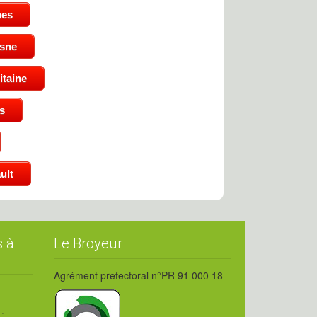
nes
isne
taine
s
ult
s à
Le Broyeur
Agrément prefectoral n°PR 91 000 18
: