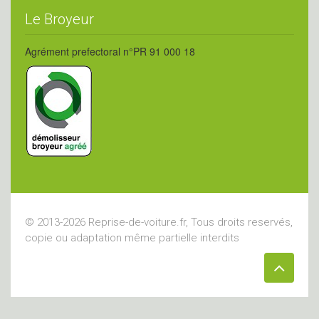
Le Broyeur
Agrément prefectoral n°PR 91 000 18
© 2013-2026 Reprise-de-voiture.fr, Tous droits reservés,
copie ou adaptation même partielle interdits